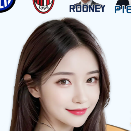
点球：VAR介入标准为何双重标准？
泰山的焦点战以一场充满争议的1-1平局收场。比赛尾声的一次