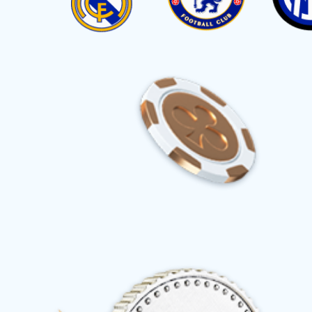
上海海港vs山东泰山争议
2026-06-12 15:01
41 次阅读
首页
/
体育报道
中超联赛第19轮，上海海港主场对阵山东