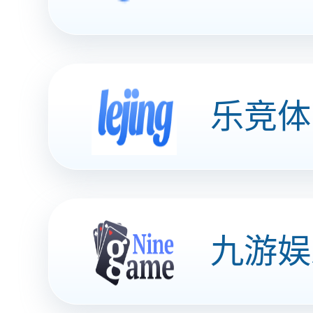
补篮绝杀！5分钟，中国男篮就输了…
在篮球场上，一次补篮绝杀足以决定比赛的走向，而中
2026-06-05
成都蓉城后腰位置或补强！这位新星被看好