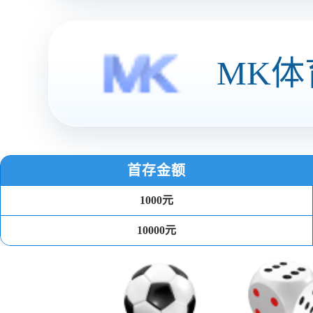
近日，成都蓉城在中场后腰位置上的补强计划引发球迷
2026-06-08
美媒建议雷霆送走杰威：拉三方换灰熊三号
随着2025年NBA选秀大会的临近，西部劲旅俄克拉荷
2026-06-12