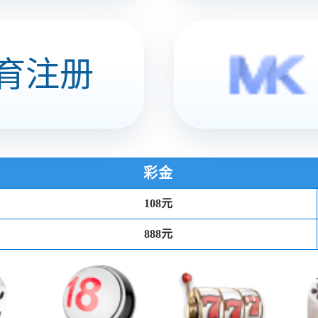
广泛关注。随着...
在上周末结束的F1匈牙利大奖赛
2026-07-27
青岛海牛李霄鹏接替亚森
马雷霆队再次成为...
中超联赛进入尾声，保级区的竞
2026-08-01