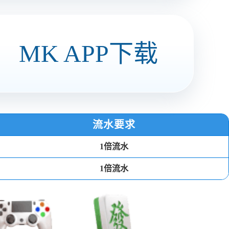
中，哈斯车手凯文·马格努森再次凭借...
后抢分效率翻倍
争日趋白热化。在同样面临严峻保级考...