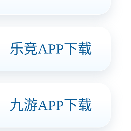
老将梅西亚斯降薪
上动作频频，除了积极引进年轻血液，俱...
控制获A级评