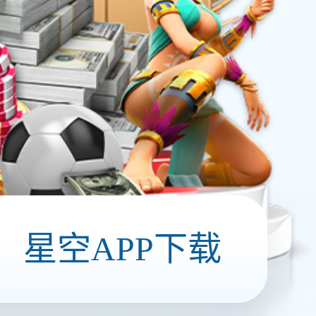
到场边观看回放，最终改判点球。海港凭借
也有类似的身体接触，主裁判却未判罚点
，山东泰山官方社交媒体发布了一张“请公平