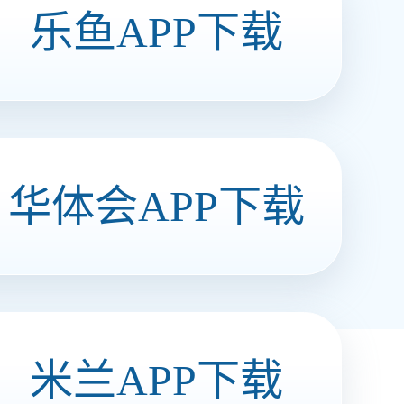
下一篇：
拒绝禁赛文班亚马！NBA官方出结果，