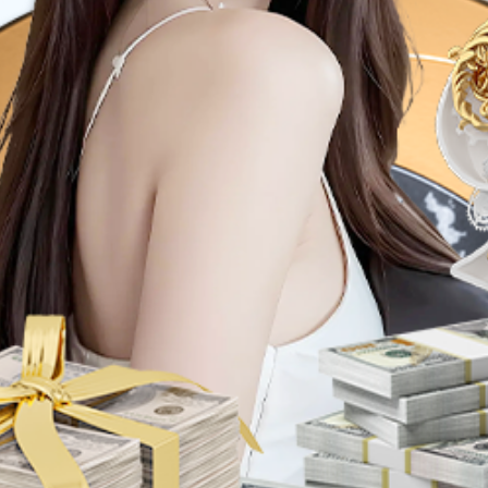
粒点球，而此前山东泰山的类似情况却未得到同样待遇。这场“双重